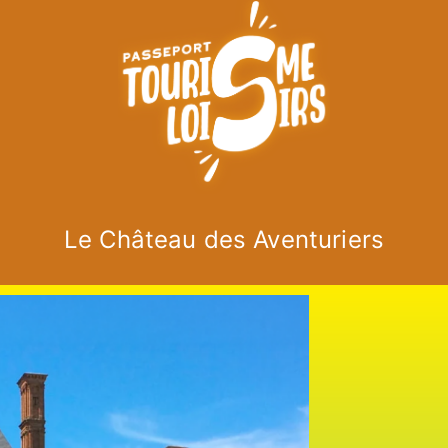
Passeport T
Actualités & Promotions pour
Le Château des Aventuriers